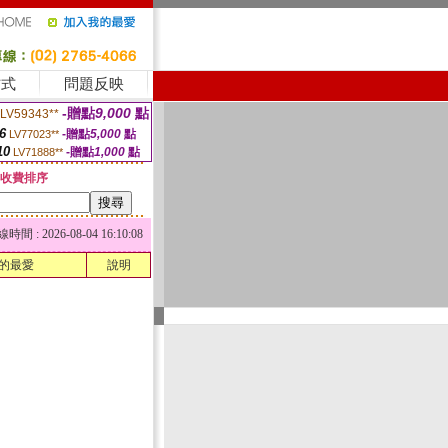
方式
問題反映
-贈點
9,000
點
LV59343**
6
-贈點
5,000
點
LV77023**
10
-贈點
1,000
點
LV71888**
收費排序
 : 2026-08-04 16:10:08
的最愛
說明