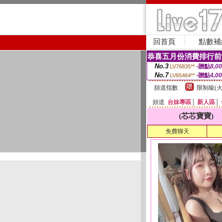
回首頁
點數補
恭喜五月份消費排行前
No.3
-贈點
8,0
LV76835**
No.7
-贈點
4,0
LV65464**
頻道指數
限制級(火
頻道
台妹專區
│
新人區
│
(芯芯寶寶)
免費聊天