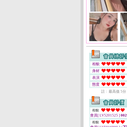
相貌
身材
表演
態度
註﹕最高值 5分
相貌
會員[ LV5201525 ]
002
相貌