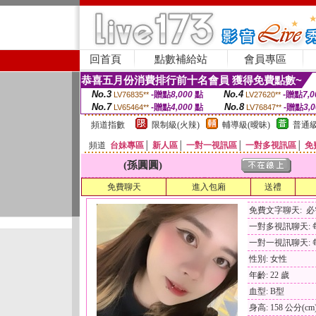
回首頁
點數補給站
會員專區
恭喜五月份消費排行前十名會員 獲得免費點數~
No.3
No.4
-贈點
8,000
點
-贈點
7,0
LV76835**
LV27620**
No.7
No.8
-贈點
4,000
點
-贈點
3,
LV65464**
LV76847**
頻道指數
限制級(火辣)
輔導級(曖昧)
普通級
頻道
台妹專區
│
新人區
│
一對一視訊區
│
一對多視訊區
│
免
(孫圓圓)
免費聊天
進入包廂
送禮
免費文字聊天: 
一對多視訊聊天: 每
一對一視訊聊天: 每
性別: 女性
年齡: 22 歲
血型: B型
身高: 158 公分(cm