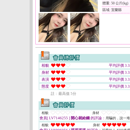
體重: 50 公斤(kg)
區域: 宜蘭縣
相貌
平均評價 3.3
身材
平均評價 3.3
表演
平均評價 3.3
態度
平均評價 3.3
註﹕最高值 5分
相貌
身材
會員[ LV7146255 ]
開心就給錢
的評論：
用騙的，說一堆
相貌
身材