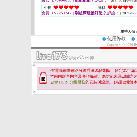
會員[ LV6906056 ]
張張張張
的評論：
可愛的人 好好疼
相貌
身材
會員[ LV7253247 ]
剛起床晨勃好硬
的評論：
( 2026-07-0
主持人個
使用條款
Copyright © 2026 
依'電腦網際網路分級辦法'為限制級，限定為年滿
1
本站內影音內容及各項條款。為防範未滿
18
歲之
金會TICRF分級服務
的安裝與設定。
(為還給愛護