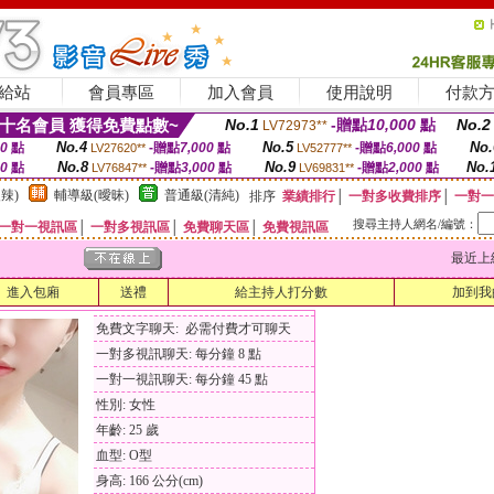
給站
會員專區
加入會員
使用說明
付款
十名會員 獲得免費點數~
No.1
-贈點
10,000
點
No.2
LV72973**
No.4
No.5
No.
00
點
-贈點
7,000
點
-贈點
6,000
點
LV27620**
LV52777**
No.8
No.9
No.
00
點
-贈點
3,000
點
-贈點
2,000
點
LV76847**
LV69831**
辣)
輔導級(曖昧)
普通級(清純)
排序
業績排行
│
一對多收費排序
│
一對一
搜尋主持人網名/編號：
一對一視訊區
│
一對多視訊區
│
免費聊天區
│
免費視訊區
最近上線時間
進入包廂
送禮
給主持人打分數
加到我
免費文字聊天: 必需付費才可聊天
一對多視訊聊天: 每分鐘 8 點
一對一視訊聊天: 每分鐘 45 點
性別: 女性
年齡: 25 歲
血型: O型
身高: 166 公分(cm)