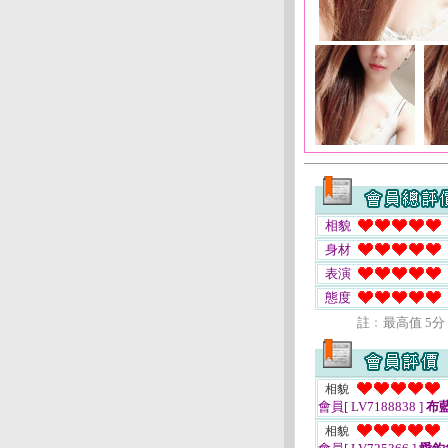
相貌
身材
表演
態度
註﹕最高值 5分
相貌
會員[ LV7188838 ]
布
相貌