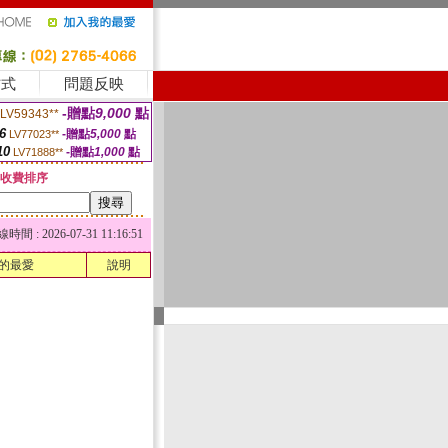
方式
問題反映
-贈點
9,000
點
LV59343**
6
-贈點
5,000
點
LV77023**
10
-贈點
1,000
點
LV71888**
收費排序
 : 2026-07-31 11:16:51
的最愛
說明