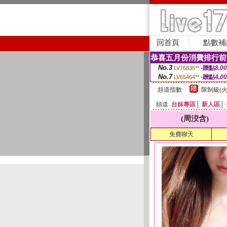
回首頁
點數補
恭喜五月份消費排行前
No.3
-贈點
8,0
LV76835**
No.7
-贈點
4,0
LV65464**
頻道指數
限制級(火
頻道
台妹專區
│
新人區
│
(周洨含)
免費聊天