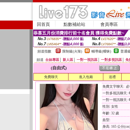
回首頁
點數補給站
會員專區
恭喜五月份消費排行前十名會員 獲得免費點數~
No.3
No.4
-贈點
8,000
點
-贈點
7,0
LV76835**
LV27620**
No.7
No.8
-贈點
4,000
點
-贈點
3,
LV65464**
LV76847**
頻道指數
限制級(火辣)
輔導級(曖昧)
普通級
頻道
台妹專區
│
新人區
│
一對一視訊區
│
一對多視訊區
│
免
(自由式)
免費聊天
進入包廂
送禮
免費文字聊天: 
一對多視訊聊天: 每
一對一視訊聊天: 每
性別: 女性
年齡: 32 歲
血型:
身高: 165 公分(cm