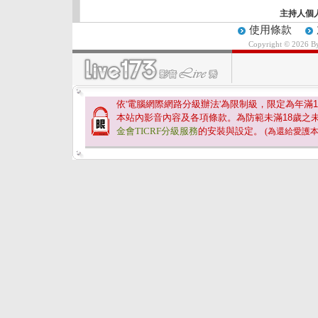
主持人個
使用條款
Copyright © 2026 
依'電腦網際網路分級辦法'為限制級，限定為年滿
1
本站內影音內容及各項條款。為防範未滿
18
歲之
金會TICRF分級服務
的安裝與設定。
(為還給愛護