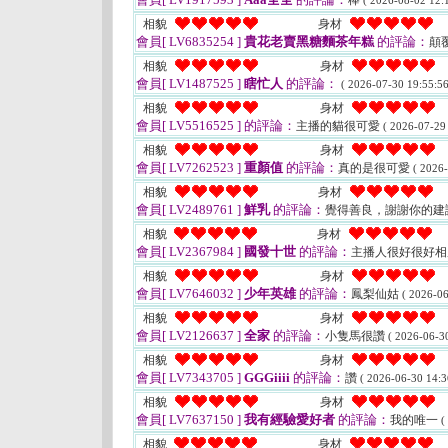
棒
( 2026-08-02 12:1
相貌
身材
會員[ LV6835254 ]
貴花老賣黑糖麵茶年糕
的評論：
顛
相貌
身材
會員[ LV1487525 ]
瞎忙人
的評論：
( 2026-07-30 19:55:56
相貌
身材
會員[ LV5516525 ]
的評論：
主播的貓很可愛
( 2026-07-29
相貌
身材
會員[ LV7262523 ]
重顏值
的評論：
真的是很可愛
( 2026-
相貌
身材
會員[ LV2489761 ]
鮮乳
的評論：
覺得善良，謝謝你的建
相貌
身材
會員[ LV2367984 ]
國發十世
的評論：
主播人很好很好
相貌
身材
會員[ LV7646032 ]
少年英雄
的評論：
鳳梨仙姑
( 2026-06
相貌
身材
會員[ LV2126637 ]
全家
的評論：
小隻馬很讚
( 2026-06-30
相貌
身材
會員[ LV7343705 ]
GGGiiii
的評論：
讚
( 2026-06-30 14:3
相貌
身材
會員[ LV7637150 ]
我有經驗愛好者
的評論：
我的唯一
(
相貌
身材