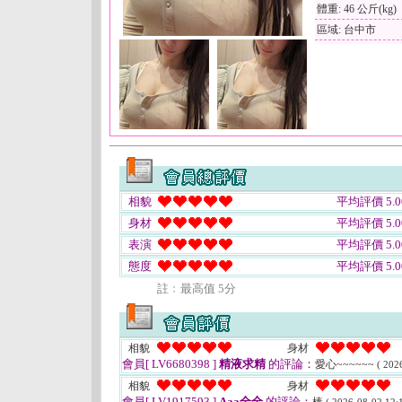
體重: 46 公斤(kg)
區域: 台中市
相貌
平均評價 5.0
身材
平均評價 5.0
表演
平均評價 5.0
態度
平均評價 5.0
註﹕最高值 5分
相貌
身材
會員[ LV6680398 ]
精液求精
的評論：
愛心~~~~~~
( 202
相貌
身材
會員[ LV1917593 ]
Aaa全全
的評論：