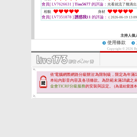
會員[ LV7626631 ]
Tim5677
的評論：
光看就流了幾滴
相貌
身材
會員[ LV7351878 ]
誘惑我11
的評論：
( 2026-06-19 13:09
主持人個
使用條款
Copyright © 2026 
依'電腦網際網路分級辦法'為限制級，限定為年滿
1
本站內影音內容及各項條款。為防範未滿
18
歲之
金會TICRF分級服務
的安裝與設定。
(為還給愛護