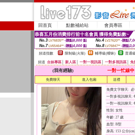
回首頁
點數補給站
會員專區
恭喜五月份消費排行前十名會員 獲得免費點數~
No.3
No.4
-贈點
8,000
點
-贈點
7,0
LV76835**
LV27620**
No.7
No.8
-贈點
4,000
點
-贈點
3,
LV65464**
LV76847**
頻道指數
限制級(火辣)
輔導級(曖昧)
普通級
頻道
台妹專區
│
新人區
│
一對一視訊區
│
一對多視訊區
│
免
(我有經驗)
一對一忙線中
免費聊天
進入包廂
送禮
免費文字聊天: 
一對多視訊聊天: 每
一對一視訊聊天: 每
性別: 女性
年齡: 27 歲
血型: B型
身高: 153 公分(cm